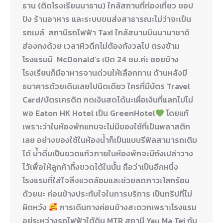
ธาน (ติดโรงเรียนนาธาน) ใกล้สถานที่ท่องเที่ยว ชอป
ปิง ร้านอาหาร และระบบขนส่งสาธารณะไม่ว่าจะเป็น
รถเมล์ สถานีรถไฟฟ้า Taxi ใกล้สนามบินนานาชาติ
ฮ่องกงด้วย เวลาหิวดึกไม่ต้องกังวลไป ตรงข้าม
โรงแรมมี McDonald’s เปิด 24 ชม.ค่ะ ซอยข้าง
โรงเรียนก็มีอาหารจานด่วนให้เลือกทาน ด้านหลังมี
ธนาคารด้วยเดินเลยไปนิดเดียว ใครที่มีบัตร Travel
Card/บัตรเครดิต กดเงินสดได้นะเผื่อเงินที่แลกไปไม่
พอ Eaton HK Hotel เป็น GreenHotel
โดยแท้
เพราะว่าในห้องพักแทบจะไม่มีของใช้ที่เป็นพลาสติก
เลย อย่างของใช้ในห้องน้ำก็เป็นแบบรีฟิลสามารถเติม
ได้ น้ำดื่มเป็นขวดแก้วภายในห้องพักจะมีถังเปล่าวาง
ไว้เพื่อให้ลูกค้าทิ้งขวดได้ในนั้น ถือว่าเป็นอีกหนึ่ง
โรงแรมที่ใส่ใจสิ่งแวดล้อมและช่วยลดภาวะโลกร้อน
ด้วยนะ ค่อนข้างประทับใจในการบริการ เป็นทริปที่ไม่
ผิดหวัง
การเดินทางค่อนข้างสะดวกเพราะโรงแรม
อยู่ระหว่างรถไฟฟ้าใต้ดิน MTR สถานี Yau Ma Tei กับ