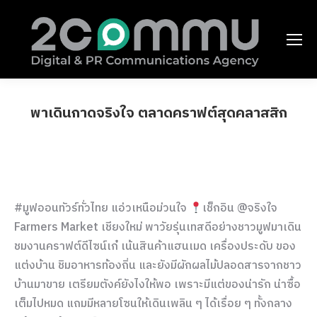
พาเดินกาดจริงใจ ตลาดคราฟต์สุดคลาสสิก
You are here:
#มูฟออนทัวร์ทั่วไทย แอ่วเหนือม่วนใจ
เช็กอิน @จริงใจ
Farmers Market เชียงใหม่ พาวัยรุ่นเทสดีอย่างชาวมูฟมาเดิน
ชมงานคราฟต์ดีไซน์เก๋ เน้นสินค้าแฮนเมด เครื่องประดับ ของ
แต่งบ้าน ชิมอาหารท้องถิ่น และยังมีผักผลไม้ปลอดสารจากชาว
บ้านมาขาย เตรียมตังค์ยังไงให้พอ เพราะมีแต่ของน่ารัก น่าซื้อ
เต็มไปหมด แถมมีหลายโซนให้เดินเพลิน ๆ ได้เรื่อย ๆ ทั้งกลาง