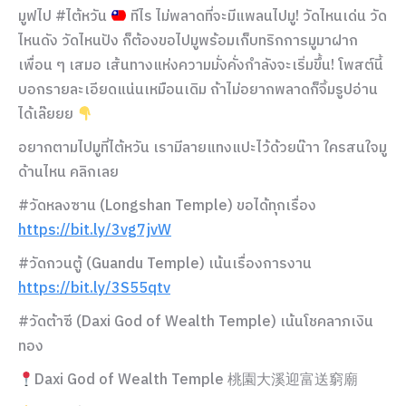
มูฟไป #ไต้หวัน
ทีไร ไม่พลาดที่จะมีแพลนไปมู! วัดไหนเด่น วัด
ไหนดัง วัดไหนปัง ก็ต้องขอไปมูพร้อมเก็บทริกการมูมาฝาก
เพื่อน ๆ เสมอ เส้นทางแห่งความมั่งคั่งกำลังจะเริ่มขึ้น! โพสต์นี้
บอกรายละเอียดแน่นเหมือนเดิม ถ้าไม่อยากพลาดก็จิ้มรูปอ่าน
ได้เล๊ยยย
อยากตามไปมูที่ไต้หวัน เรามีลายแทงแปะไว้ด้วยน๊าา ใครสนใจมู
ด้านไหน คลิกเลย
#วัดหลงซาน (Longshan Temple) ขอได้ทุกเรื่อง
https://bit.ly/3vg7jvW
#วัดกวนตู้ (Guandu Temple) เน้นเรื่องการงาน
https://bit.ly/3S55qtv
#วัดต้าซี (Daxi God of Wealth Temple) เน้นโชคลาภเงิน
ทอง
Daxi God of Wealth Temple 桃園大溪迎富送窮廟