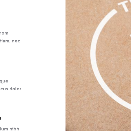
from
diam, nec
sque
ncus dolor
m
ulum nibh