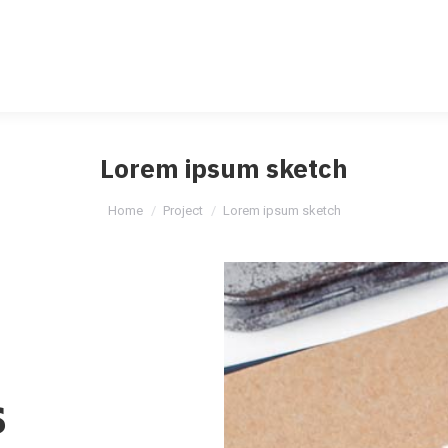
HOME
HOME
ABOUT AGENCY
ABOUT AGENCY
SERVICES
SERVICES
PORT
PORT
Lorem ipsum sketch
Home
Project
Lorem ipsum sketch
S