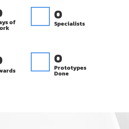
0
0
ays of
Specialists
ork
0
0
Prototypes
wards
Done