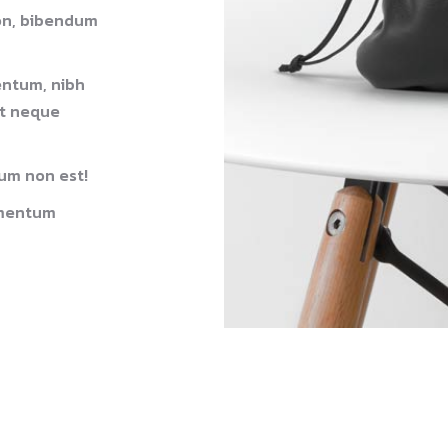
non, bibendum
entum, nibh
at neque
um non est!
imentum