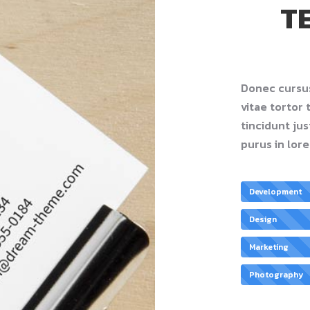
T
Donec cursus
vitae tortor
tincidunt ju
purus in lore
Development
Design
Marketing
Photography