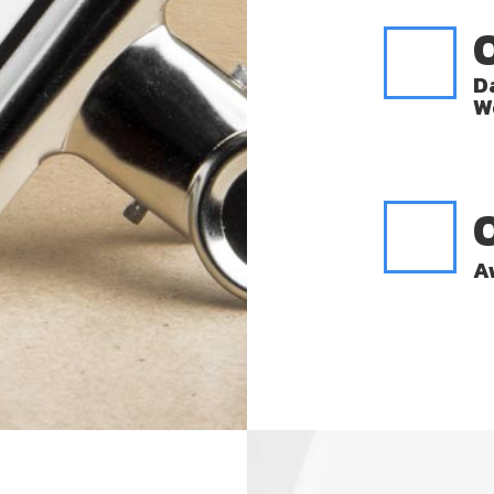
D
W
A