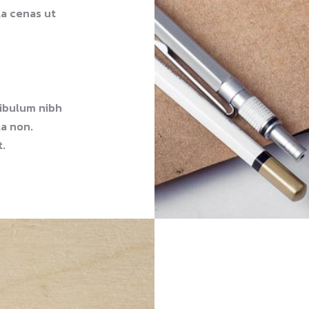
la cenas ut
ibulum nibh
la non.
t.