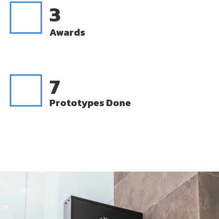
3
Awards
7
Prototypes Done